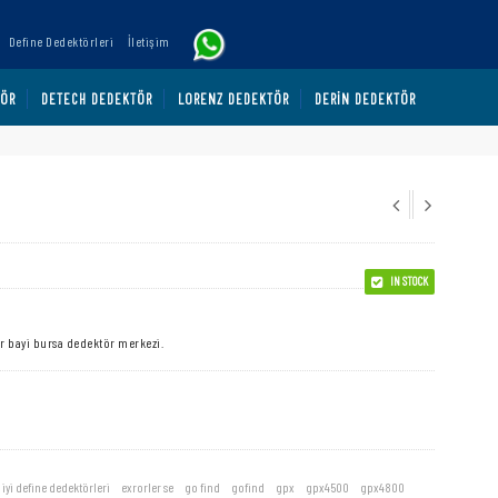
Define Dedektörleri
İletişim
TÖR
DETECH DEDEKTÖR
LORENZ DEDEKTÖR
DERIN DEDEKTÖR
IN STOCK
ör bayi bursa dedektör merkezi.
 iyi define dedektörleri
,
exrorler se
,
go find
,
gofind
,
gpx
,
gpx4500
,
gpx4800
,