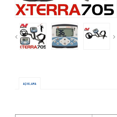
AÇIKLAMA
X-Terra 705 : Define Dedektörü
X-Terra dedektörleri Minelab’ın VFLEX Teknolojisinin kullanıldığı ilk ürünler.
olursunuz.