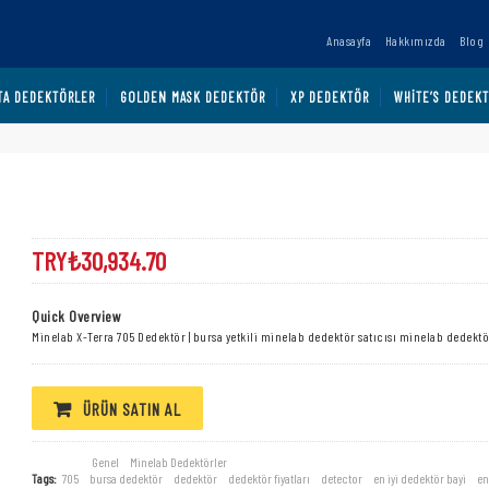
Anasayfa
Hakkımızda
Blog
TA DEDEKTÖRLER
GOLDEN MASK DEDEKTÖR
XP DEDEKTÖR
WHITE’S DEDEK
Minelab X-Terra 705 Dedektör
TRY₺
30,934.70
Quick Overview
Minelab X-Terra 705 Dedektör | bursa yetkili minelab dedektör satıcısı minelab dedekt
ÜRÜN SATIN AL
Categories:
Genel
,
Minelab Dedektörler
Tags:
705
,
bursa dedektör
,
dedektör
,
dedektör fiyatları
,
detector
,
en iyi dedektör bayi
,
en