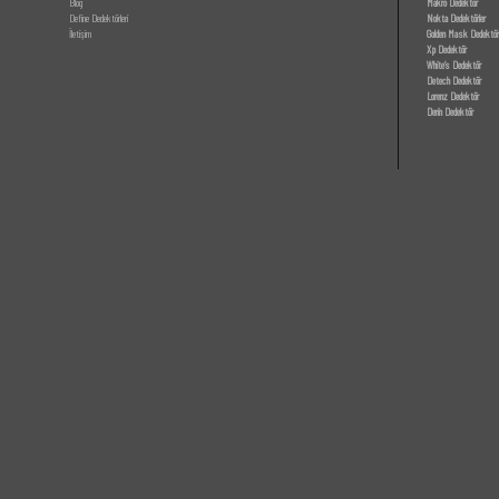
Blog
Makro Dedektör
Define Dedektörleri
Nokta Dedektörler
İletişim
Golden Mask Dedektör
Xp Dedektör
White’s Dedektör
Detech Dedektör
Lorenz Dedektör
Derin Dedektör