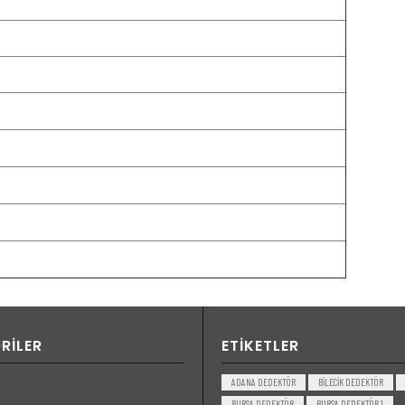
atik
,sesli ve görüntülü
harici kulaklık
RILER
ETIKETLER
ADANA DEDEKTÖR
BILECIK DEDEKTÖR
BURSA DEDEKTÖR
BURSA DEDEKTÖR 1