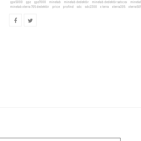
gpx5000
,
gpz
,
gpz7000
,
minelab
,
minelab dedektör
,
minelab dedektör satıcısı
,
minelab
minelab xterra 705 dedektör
,
price
,
profind
,
sdc
,
sdc2300
,
x terra
,
xterra305
,
xterra50
 X-Terra 705 dedektörü üç farklı frekanstaki arama başlıkları ile çalışır. X-Terra 705 de