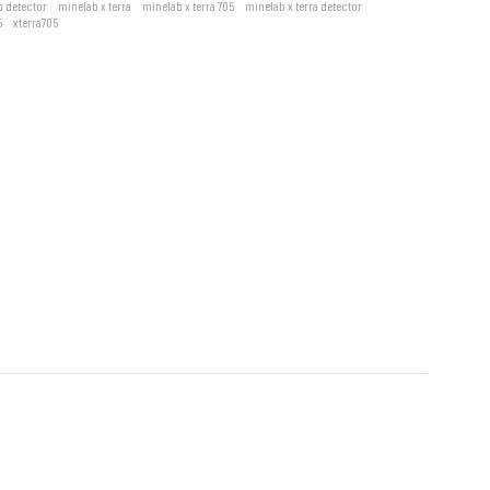
 detector
,
minelab x terra
,
minelab x terra 705
,
minelab x terra detector
,
5
,
xterra705
fine dedektörü ile ne tür bir arama yapıyorsanız yapın maksimum esnekliğe sahip