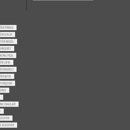
TÖR FIRMASI
ÖR GEMLIK
KTÖR INEGÖL
ARACABEY
 KEMALPAŞA
ÖR LIDYA
R ORHANELI
ÖR SATISI
YENIŞEHIR
TÖRCÜ
INE CIHAZLARI
U
DEDEKTÖR
E DEDEKTÖR