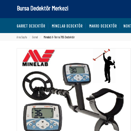
Bursa Dedektör Merkezi
GARRET DEDEKTÖR
MINELAB DEDEKTÖR
MAKRO DEDEKTÖR
NOK
Ana Sayfa
⁄
Genel
⁄
Minelab X-Terra 705 Dedektör