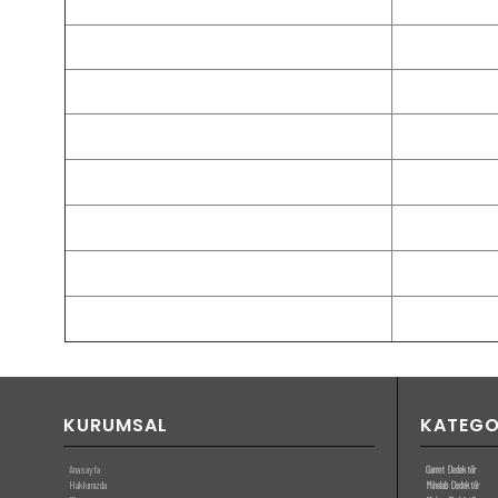
Hassasiyet Ayarı
Manuel(1-30)
Gürültü İptal Kanalları
5 (-2,-1,0,1,2);Otom
PinPoint(Nokta Hedef Tespit)
Hareketsiz modüllü
Ses Ayarı
0-30
Zayıf Batarya Sesli Uyarı
V
Görsel Ekran
LCD
Audio
Dahili mikrofon ve 
KURUMSAL
KATEGO
Anasayfa
Garret Dedektör
Hakkımızda
Minelab Dedektör