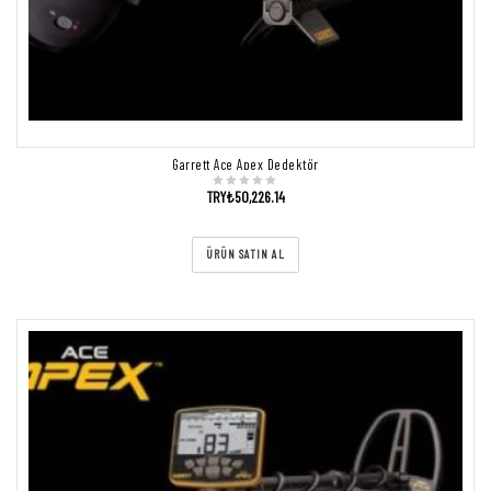
Garrett Ace Apex Dedektör
TRY₺
50,226.14
ÜRÜN SATIN AL