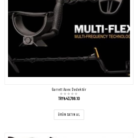
Garrett Apex Dedektör
TRY₺
43,799.10
ÜRÜN SATIN AL