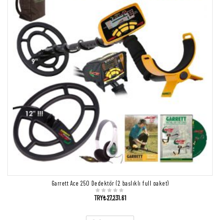
Garrett Ace 250 Dedektör (2 başlıklı full paket)
TRY₺
27,231.61