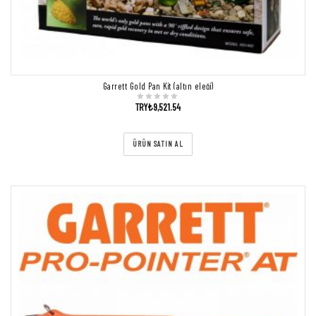
Garrett Gold Pan Kit (altın eleği)
TRY₺
9,521.54
ÜRÜN SATIN AL