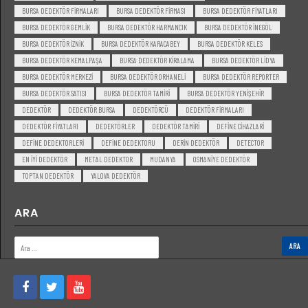
BURSA DEDEKTÖR FIRMALARI
BURSA DEDEKTÖR FIRMASI
BURSA DEDEKTÖR FIYATLARI
BURSA DEDEKTÖR GEMLIK
BURSA DEDEKTÖR HARMANCIK
BURSA DEDEKTÖR INEGÖL
BURSA DEDEKTÖR IZNIK
BURSA DEDEKTÖR KARACABEY
BURSA DEDEKTÖR KELES
BURSA DEDEKTÖR KEMALPAŞA
BURSA DEDEKTÖR KIRALAMA
BURSA DEDEKTÖR LIDYA
BURSA DEDEKTÖR MERKEZI
BURSA DEDEKTÖR ORHANELI
BURSA DEDEKTÖR REPORTER
BURSA DEDEKTÖR SATISI
BURSA DEDEKTÖR TAMIRI
BURSA DEDEKTÖR YENIŞEHIR
DEDEKTÖR
DEDEKTÖR BURSA
DEDEKTÖRCÜ
DEDEKTÖR FIRMALARI
DEDEKTÖR FIYATLARI
DEDEKTÖRLER
DEDEKTÖR TAMIRI
DEFINE CIHAZLARI
DEFINE DEDEKTORLERI
DEFINE DEDEKTORU
DERIN DEDEKTÖR
DETECTOR
EN IYI DEDEKTÖR
METAL DEDEKTOR
MUDANYA
OSMANIYE DEDEKTÖR
TOPTAN DEDEKTÖR
YALOVA DEDEKTÖR
ARA