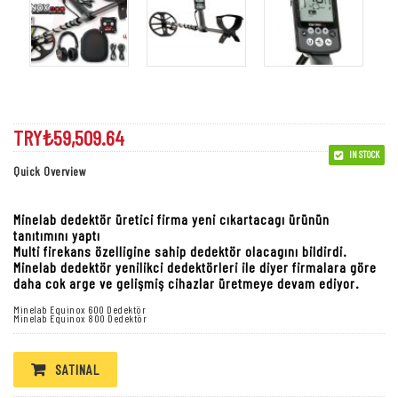
Minelab Equinox 800 Dedektör
TRY₺
59,509.64
IN STOCK
Quick Overview
Minelab Equinox
dedektör
Minelab dedektör üretici firma yeni cıkartacagı ürünün
tanıtımını yaptı
Multi firekans özelligine sahip dedektör olacagını bildirdi.
Minelab dedektör yenilikci dedektörleri ile diyer firmalara göre
daha cok arge ve gelişmiş cihazlar üretmeye devam ediyor.
Minelab Equinox 600 Dedektör
Minelab Equinox 800 Dedektör
SATINAL