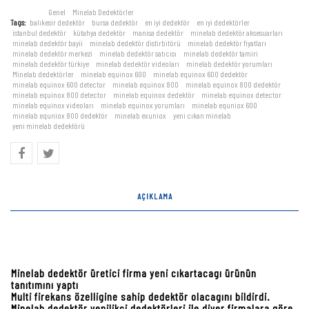
Categories:
Genel
,
Minelab Dedektörler
Tags:
balıkesir dedektör
,
bursa dedektör
,
en iyi dedektör
,
en iyi dedektörler
,
istanbul dedektör
,
kütahya dedektör
,
manisa dedektör
,
minelab dedektör aksesuarları
,
minelab dedektör bayii
,
minelab dedektör distirbitörü
,
minelab dedektör fiyatları
,
minelab dedektör merkezi
,
minelab dedektör satıcısı
,
minelab dedektör tamiri
,
minelab dedektör türkiye
,
minelab dedektör videoları
,
minelab dedektör yorumları
,
Minelab dedektörler
,
minelab equinox 600
,
minelab equinox 600 dedektör
,
minelab equinox 600 detector
,
minelab equinox 800
,
minelab equinox 800 dedektör
,
minelab equinox 800 detector
,
minelab equinox dedektör
,
minelab equinox detector
,
minelab equinox videoları
,
minelab equinox yorumları
,
minelab equniox 600
,
minelab equniox 800 dedektör
,
minelab exuniox
,
yeni cıkan minelab
,
yeni minelab dedektörü
AÇIKLAMA
Minelab Equinox
dedektör
Minelab dedektör üretici firma yeni cıkartacagı ürünün
tanıtımını yaptı
Multi firekans özelligine sahip dedektör olacagını bildirdi.
Minelab dedektör yenilikci dedektörleri ile diyer firmalara göre