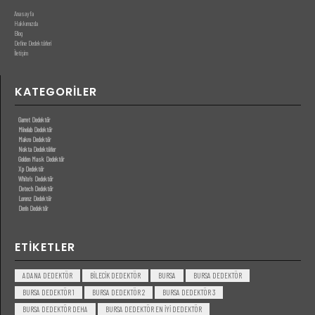
Anasayfa
Hakkımızda
Blog
Define Dedektörleri
İletişim
KATEGORILER
Garret Dedektör
Minelab Dedektör
Makro Dedektör
Nokta Dedektörler
Golden Mask Dedektör
Xp Dedektör
White’s Dedektör
Detech Dedektör
Lorenz Dedektör
Derin Dedektör
ETIKETLER
ADANA DEDEKTÖR
BILECIK DEDEKTÖR
BURSA
BURSA DEDEKTÖR
BURSA DEDEKTÖR 1
BURSA DEDEKTÖR 2
BURSA DEDEKTÖR 3
BURSA DEDEKTÖR DEHA
BURSA DEDEKTÖR EN IYI DEDEKTÖR