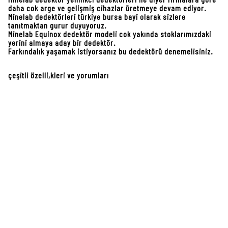
daha cok arge ve gelişmiş cihazlar üretmeye devam ediyor.
Minelab dedektörleri türkiye bursa bayi olarak sizlere
tanıtmaktan gurur duyuyoruz.
Minelab Equinox dedektör modeli cok yakında stoklarımızdaki
yerini almaya aday bir dedektör.
Farkındalık yaşamak istiyorsanız bu dedektörü denemelisiniz.
çeşitli özelli,kleri ve yorumları
Yeni bir VLF Hybrid teknolojisi – şimdiye kadar gördüğümüz hiçbir şey gibi bir
platformda bir otomatik anahtarlama ve eşzamanlı VLF / BBS sistemi … bisiklet
kasklarını gerçekten güçlü bir karbon fiber plastik karışımı içinde düşünün. İkiz
bobinli işlemciler DPT (çift işlemci teknolojisi) – sadece toprak sinyalini işlemek için
biri ve mineralleri yok etmek için tüm zamanlar otomatik GB’dır – diğeri minik
kontrol kutusundaki çoklu işlemcilerle birlikte çalışarak hedef sinyale
odaklanmak ve daha ince / Daha temiz hedef kimliği. Esasen, artık ‘eski şapka
teknolojisi’ olan VFLEX sisteminde büyük bir ilerleme
Minelab Equinox
dedektör
çok yakında
Minelab dedektör türkiye bursa bölge bayii