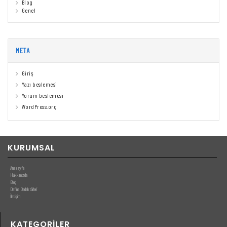
Blog
Genel
META
Giriş
Yazı beslemesi
Yorum beslemesi
WordPress.org
KURUMSAL
Anasayfa
Hakkımızda
Blog
Define Dedektörleri
İletişim
KATEGORILER