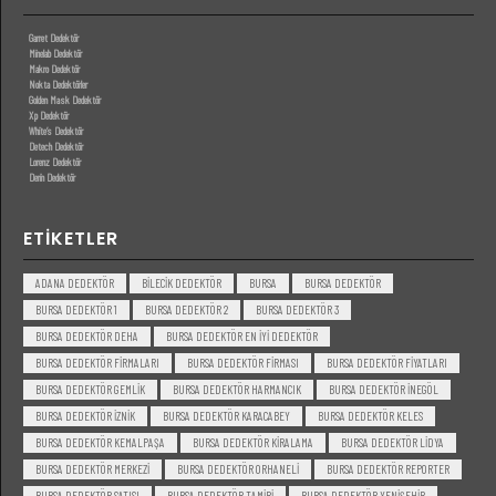
Garret Dedektör
Minelab Dedektör
Makro Dedektör
Nokta Dedektörler
Golden Mask Dedektör
Xp Dedektör
White’s Dedektör
Detech Dedektör
Lorenz Dedektör
Derin Dedektör
ETIKETLER
ADANA DEDEKTÖR
BILECIK DEDEKTÖR
BURSA
BURSA DEDEKTÖR
BURSA DEDEKTÖR 1
BURSA DEDEKTÖR 2
BURSA DEDEKTÖR 3
BURSA DEDEKTÖR DEHA
BURSA DEDEKTÖR EN IYI DEDEKTÖR
BURSA DEDEKTÖR FIRMALARI
BURSA DEDEKTÖR FIRMASI
BURSA DEDEKTÖR FIYATLARI
BURSA DEDEKTÖR GEMLIK
BURSA DEDEKTÖR HARMANCIK
BURSA DEDEKTÖR INEGÖL
BURSA DEDEKTÖR IZNIK
BURSA DEDEKTÖR KARACABEY
BURSA DEDEKTÖR KELES
BURSA DEDEKTÖR KEMALPAŞA
BURSA DEDEKTÖR KIRALAMA
BURSA DEDEKTÖR LIDYA
BURSA DEDEKTÖR MERKEZI
BURSA DEDEKTÖR ORHANELI
BURSA DEDEKTÖR REPORTER
BURSA DEDEKTÖR SATISI
BURSA DEDEKTÖR TAMIRI
BURSA DEDEKTÖR YENIŞEHIR