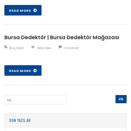
READ MORE
Bursa Dedektör | Bursa Dedektör Mağazası
Blog
,
Genel
5084 Views
0 Comment
Şub 07 , 2017
READ MORE
SON YAZILAR