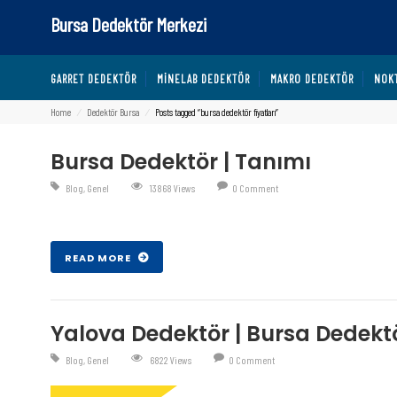
Bursa Dedektör Merkezi
GARRET DEDEKTÖR
MINELAB DEDEKTÖR
MAKRO DEDEKTÖR
NOK
Home
⁄
Dedektör Bursa
⁄
Posts tagged “bursa dedektör fiyatları”
Bursa Dedektör | Tanımı
Blog
,
Genel
13868 Views
0 Comment
Şub 27 , 2017
READ MORE
Yalova Dedektör | Bursa Dedekt
Blog
,
Genel
6822 Views
0 Comment