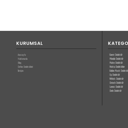
KURUMSAL
KATEGO
Anasayfa
Garret Dedektör
Hakkımızda
Minelab Dedektör
Blog
Makro Dedektör
Define Dedektörleri
Nokta Dedektörler
İletişim
Golden Mask Dedektör
Xp Dedektör
White’s Dedektör
Detech Dedektör
Lorenz Dedektör
Derin Dedektör