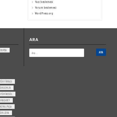
Yazı beslemesi
Yorum beslemesi
WordPress.org
ARA
BURSA
TÖR FIRMASI
ÖR GEMLIK
KTÖR INEGÖL
ARACABEY
 KEMALPAŞA
ÖR LIDYA