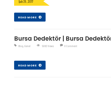
Şub 25 , 2017
READ MORE
Bursa Dedektör | Bursa Dedekt
Blog
,
Genel
5083 Views
0 Comment
Şub 07 , 2017
READ MORE