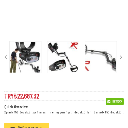
Xp Adx 150 Dedektör
TRY₺
22,687.32
IN STOCK
Quick Overview
Xp adx 150 Dedektör xp firmasının en uygun fiyatlı dedektörlerinden adx 150 dedektör.