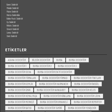
Garret Dedektör
Minelab Dedektör
Makro Dedektör
Nokta Dedektörler
Golden Mask Dedektör
Xp Dedektör
White’s Dedektör
Detech Dedektör
Lorenz Dedektör
Derin Dedektör
ETIKETLER
ADANA DEDEKTÖR
BILECIK DEDEKTÖR
BURSA
BURSA DEDEKTÖR
BURSA DEDEKTÖR 1
BURSA DEDEKTÖR 2
BURSA DEDEKTÖR 3
BURSA DEDEKTÖR DEHA
BURSA DEDEKTÖR EN IYI DEDEKTÖR
BURSA DEDEKTÖR FIRMALARI
BURSA DEDEKTÖR FIRMASI
BURSA DEDEKTÖR FIYATLARI
BURSA DEDEKTÖR GEMLIK
BURSA DEDEKTÖR HARMANCIK
BURSA DEDEKTÖR INEGÖL
BURSA DEDEKTÖR IZNIK
BURSA DEDEKTÖR KARACABEY
BURSA DEDEKTÖR KELES
BURSA DEDEKTÖR KEMALPAŞA
BURSA DEDEKTÖR KIRALAMA
BURSA DEDEKTÖR LIDYA
BURSA DEDEKTÖR MERKEZI
BURSA DEDEKTÖR ORHANELI
BURSA DEDEKTÖR REPORTER
BURSA DEDEKTÖR SATISI
BURSA DEDEKTÖR TAMIRI
BURSA DEDEKTÖR YENIŞEHIR