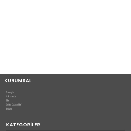
Çalışma süresi alkalin pil ile 45 saat,şarj edilebilir batarya ile 45 saat (2300 mAh
NiMh)
Düşük batarya uyarısı
OPSİYONEL
240 V batarya şarjörü
Şarj edilebilir NimH bataryalar
27 cm arama başlığı
24×11 cm eliptik arama başlığı
38×45 cm eliptik arama başlığı
25×21 cm konsentrik arama başlığı
KURUMSAL
Anasayfa
Hakkımızda
Blog
Define Dedektörleri
İletişim
KATEGORILER