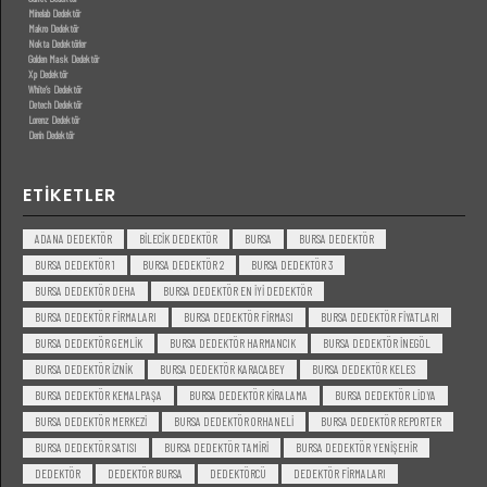
Minelab Dedektör
Makro Dedektör
Nokta Dedektörler
Golden Mask Dedektör
Xp Dedektör
White’s Dedektör
Detech Dedektör
Lorenz Dedektör
Derin Dedektör
ETIKETLER
ADANA DEDEKTÖR
BILECIK DEDEKTÖR
BURSA
BURSA DEDEKTÖR
BURSA DEDEKTÖR 1
BURSA DEDEKTÖR 2
BURSA DEDEKTÖR 3
BURSA DEDEKTÖR DEHA
BURSA DEDEKTÖR EN IYI DEDEKTÖR
BURSA DEDEKTÖR FIRMALARI
BURSA DEDEKTÖR FIRMASI
BURSA DEDEKTÖR FIYATLARI
BURSA DEDEKTÖR GEMLIK
BURSA DEDEKTÖR HARMANCIK
BURSA DEDEKTÖR INEGÖL
BURSA DEDEKTÖR IZNIK
BURSA DEDEKTÖR KARACABEY
BURSA DEDEKTÖR KELES
BURSA DEDEKTÖR KEMALPAŞA
BURSA DEDEKTÖR KIRALAMA
BURSA DEDEKTÖR LIDYA
BURSA DEDEKTÖR MERKEZI
BURSA DEDEKTÖR ORHANELI
BURSA DEDEKTÖR REPORTER
BURSA DEDEKTÖR SATISI
BURSA DEDEKTÖR TAMIRI
BURSA DEDEKTÖR YENIŞEHIR
DEDEKTÖR
DEDEKTÖR BURSA
DEDEKTÖRCÜ
DEDEKTÖR FIRMALARI