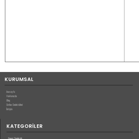
KURUMSAL
Anasayfa
Hakkımızda
Blog
Define Dedektörleri
İletişim
KATEGORILER
Garret Dedektör