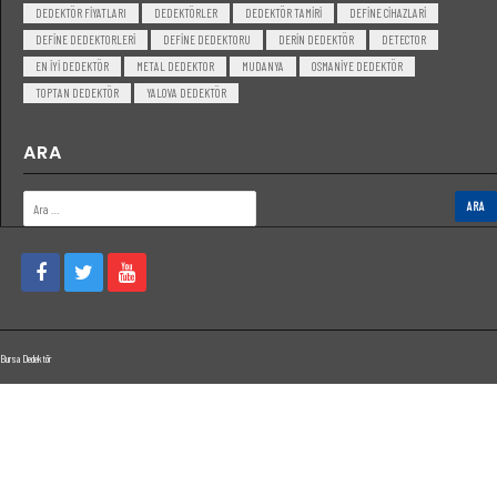
DEDEKTÖR FIYATLARI
DEDEKTÖRLER
DEDEKTÖR TAMIRI
DEFINE CIHAZLARI
DEFINE DEDEKTORLERI
DEFINE DEDEKTORU
DERIN DEDEKTÖR
DETECTOR
EN IYI DEDEKTÖR
METAL DEDEKTOR
MUDANYA
OSMANIYE DEDEKTÖR
TOPTAN DEDEKTÖR
YALOVA DEDEKTÖR
ARA
Bursa Dedektör