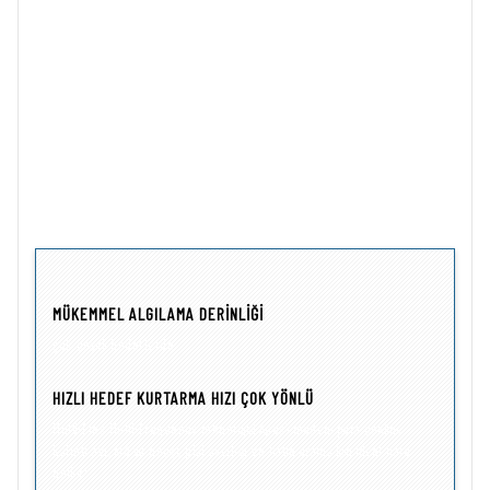
DEMİR HACMİ
, demir olmayan hedeflerin hacmi normal seviyede
kalırken, kullanıcının demir hedeflerin hacmini azaltmasına izin
verir. Deneyimli hazine avcıları genellikle tüm hedefleri duymayı
sever, ancak istenmeyen öğelerin hacmini azaltma seçeneğini takdir
edecektir.
Sekiz Demir Hacmi ayarlamasıyla Apex, fiyat aralığındaki diğer tüm
dedektörlerden daha fazla esneklik sunar.
DEMİR VOLUME ™ DEMONSTRASYONU İÇİN TIKLAYIN !
MÜKEMMEL ALGILAMA DERİNLİĞİ
çok çeşitli hedeflerde.
HIZLI HEDEF KURTARMA HIZI
ÇOK YÖNLÜ
Multi-Flex Multi-Frequency teknolojisi Apex’i madeni para çekimi,
kalıntı avı, sığ su geçişi, plaj avcılığı ve hatta arama için ideal hale
getirir!