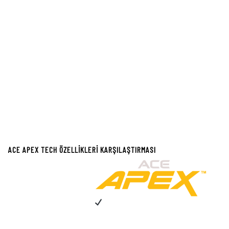
son teknolojiyi kullanarak Nokta Makro, Görev ve Minelab gibi gerçek bir rekabet
haline geliyor.
Ne yazık ki, adından başka yeni ‘Garrett Apex’ hakkında çok fazla şey bilmiyoruz,
hafif olması ve resmi resmi videodaki tanıtım filmi ipucu, elbette bize inanmamıza
neden oluyor. Garrett şarj edilebilir dahili bir kazık geçti.
Dahili şarj edilebilir bir pil ne kadar atık ürettiğimizin bilincinde olduğu günlerde
gerçekten çok iyi bir şey.
Sonsuz AA pil paketi satın almak sonunda bitecek bir şey
olmalı.
Ayrıca Garrett, yeni ve Nokta Makro Simpleks + ile uyumlu hale geliyor
Bu video bize fazla bir şey anlatmıyor. Büyük açıklama 15 Mayıs’ta olacak. Daha
fazla bilgi için Garrett’ın sosyal medya sayfalarına bağlı kaldığınızdan emin olun.
ACE APEX TECH ÖZELLİKLERİ KARŞILAŞTIRMASI
Multi-Flex ™ Teknolojisi
Tek Frekans Seçenekleri
5, 10, 15 ve 20 kHz
Çok Frekanslı Seçenekler
Eşzamanlı Çok Frek. ve Çoklu Tuz