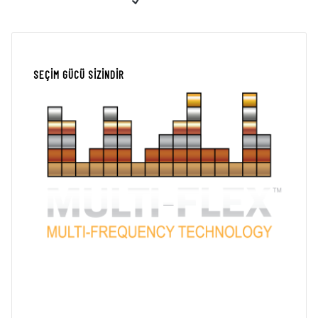
Pil Durum Göstergesi
Garanti
2 Yıl, Sınırlı Parçalar / İşçilik
SEÇİM GÜCÜ SİZİNDİR
APEX
FREKANS SEÇENEKLERİ
5 kHz
|
10 kHz
|
15 kHz
|
20 kHz
|
Çok Frekanslı
|
Çok Tuz
Garrett, geniş bant genişlikli dijital platform tarafından desteklenen
Multi-Flex teknolojisi, Apex ile fiyat aralığında herhangi bir dedektörde