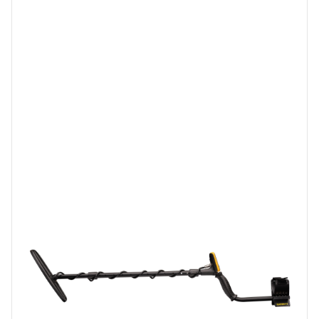
bulunabilecek olandan daha fazla çok yönlülük sunar!
Belirli hedeflerde algılanmayı artırmak için güçlü tek frekanslar
arasından seçim yapın veya tüm topraklardaki tüm hedeflerde
mükemmel algılama elde etmek için Apex’in eşzamanlı çok frekanslı
modlarından birini seçin.
* Not: düşük frekanslar genellikle daha büyük ve daha iletken
hedefler (yani büyük gümüş paralar) üzerinde gelişmiş algılama
sağlar. Yüksek frekanslar genellikle daha küçük ve daha az iletken
hedefler (ör. Dövülmüş gümüş paralar, altın külçeler) üzerinde
gelişmiş algılama sağlar.
Apex’in Multi-Flex Multi-Frequency teknolojisinin hızlı bir özetini
görmek için videoya tıklayın.
Aşağıdaki düğmelere tıklayarak ACE Apex ™ ‘in arkasındaki temel
özellikler ve teknoloji hakkında daha fazla bilgi edinin .