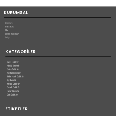
KURUMSAL
Anasayfa
Hakkımızda
Blog
Define Dedektörleri
İletişim
KATEGORILER
Garret Dedektör
Minelab Dedektör
Makro Dedektör
Nokta Dedektörler
Golden Mask Dedektör
Xp Dedektör
White’s Dedektör
Detech Dedektör
Lorenz Dedektör
Derin Dedektör
ETIKETLER