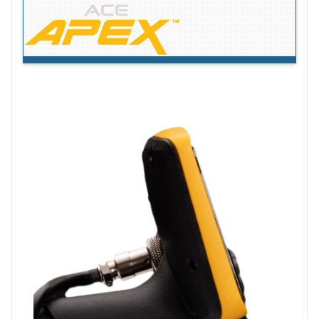
SADELİK … TAM KONTROLLÜ