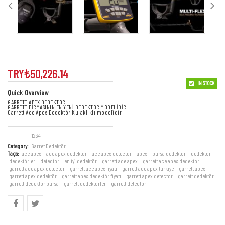
Garrett Ace Apex Dedektör
TRY₺
50,226.14
IN STOCK
Quick Overview
GARRETT APEX DEDEKTÖR
GARRETT FİRMASININ EN YENİ DEDEKTÖR MODELİDİR
Garrett Ace Apex Dedektör Kulaklıklı modelidir
Stok kodu:
1234
Category:
Garret Dedektör
Tags:
ace apex
,
ace apex dedektör
,
ace apex detector
,
apex
,
bursa dedektör
,
dedektör
,
dedektörler
,
detector
,
en iyi dedektör
,
garrett ace apex
,
garrett ace apex dedektor
,
garrett ace apex detector
,
garrett ace apex fiyatı
,
garrett ace apex türkiye
,
garrett apex
,
garrett apex dedektör
,
garrett apex dedektör fiyatı
,
garrett apex detector
,
garrett dedektör
,
garrett dedektör bursa
,
garrett dedektörler
,
garrett detector