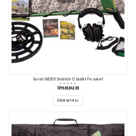
Garrett Gti2500 Dedektör (2 baslikli Pro paket)
TRY₺
99,942.89
ÜRÜN SATIN AL