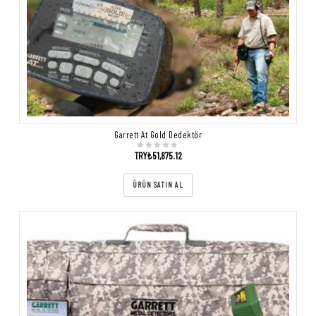
Garrett At Gold Dedektör
TRY₺
51,875.12
ÜRÜN SATIN AL