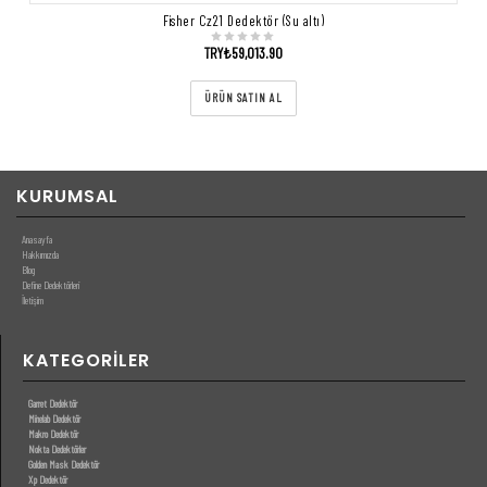
Fisher Cz21 Dedektör (Su altı)
TRY₺
59,013.90
ÜRÜN SATIN AL
KURUMSAL
Anasayfa
Hakkımızda
Blog
Define Dedektörleri
İletişim
KATEGORILER
Garret Dedektör
Minelab Dedektör
Makro Dedektör
Nokta Dedektörler
Golden Mask Dedektör
Xp Dedektör