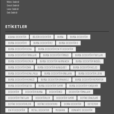
White’s Dedektör
Detech Dedektör
Lorenz Dedektör
Derin Dedektör
ETIKETLER
ADANA DEDEKTÖR
BILECIK DEDEKTÖR
BURSA
BURSA DEDEKTÖR
BURSA DEDEKTÖR 1
BURSA DEDEKTÖR 2
BURSA DEDEKTÖR 3
BURSA DEDEKTÖR DEHA
BURSA DEDEKTÖR EN IYI DEDEKTÖR
BURSA DEDEKTÖR FIRMALARI
BURSA DEDEKTÖR FIRMASI
BURSA DEDEKTÖR FIYATLARI
BURSA DEDEKTÖR GEMLIK
BURSA DEDEKTÖR HARMANCIK
BURSA DEDEKTÖR INEGÖL
BURSA DEDEKTÖR IZNIK
BURSA DEDEKTÖR KARACABEY
BURSA DEDEKTÖR KELES
BURSA DEDEKTÖR KEMALPAŞA
BURSA DEDEKTÖR KIRALAMA
BURSA DEDEKTÖR LIDYA
BURSA DEDEKTÖR MERKEZI
BURSA DEDEKTÖR ORHANELI
BURSA DEDEKTÖR REPORTER
BURSA DEDEKTÖR SATISI
BURSA DEDEKTÖR TAMIRI
BURSA DEDEKTÖR YENIŞEHIR
DEDEKTÖR
DEDEKTÖR BURSA
DEDEKTÖRCÜ
DEDEKTÖR FIRMALARI
DEDEKTÖR FIYATLARI
DEDEKTÖRLER
DEDEKTÖR TAMIRI
DEFINE CIHAZLARI
DEFINE DEDEKTORLERI
DEFINE DEDEKTORU
DERIN DEDEKTÖR
DETECTOR
EN IYI DEDEKTÖR
METAL DEDEKTOR
MUDANYA
OSMANIYE DEDEKTÖR