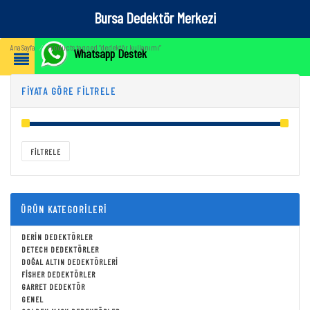
Bursa Dedektör Merkezi
Products tagged “dedektör kullanımı”
Ana Sayfa
⁄
Whatsapp Destek
FIYATA GÖRE FILTRELE
Fiyat:
TRY₺0
—
TRY₺437,850
FILTRELE
ÜRÜN KATEGORILERI
DERIN DEDEKTÖRLER
DETECH DEDEKTÖRLER
DOĞAL ALTIN DEDEKTÖRLERI
FISHER DEDEKTÖRLER
GARRET DEDEKTÖR
GENEL