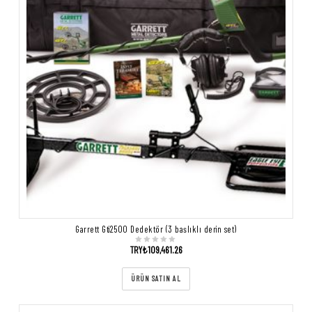
Garrett Gti2500 Dedektör (3 başlıklı derin set)
TRY₺
109,461.26
ÜRÜN SATIN AL