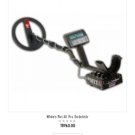
White’s Mxt All Pro Dedektör
TRY₺
0.00