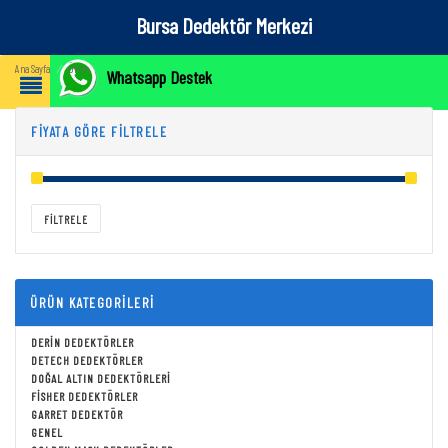
Bursa Dedektör Merkezi
Ürün
Ana Sayfa
⁄
Whatsapp Destek
FIYATA GÖRE FILTRELE
Fiyat:
TRY₺0
—
TRY₺437,850
FILTRELE
ÜRÜN KATEGORILERI
DERIN DEDEKTÖRLER
DETECH DEDEKTÖRLER
DOĞAL ALTIN DEDEKTÖRLERI
FISHER DEDEKTÖRLER
GARRET DEDEKTÖR
GENEL