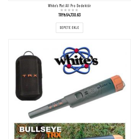
White’s Mxt All Pro Dedektör
TRY₺
54,730.63
SEPETE EKLE