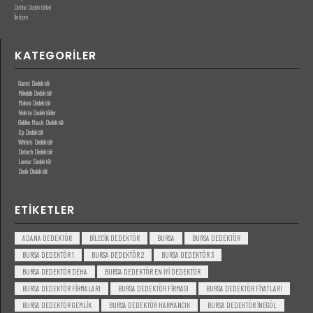
Define Dedektörleri
İletişim
KATEGORILER
Garret Dedektör
Minelab Dedektör
Makro Dedektör
Nokta Dedektörler
Golden Mask Dedektör
Xp Dedektör
White’s Dedektör
Detech Dedektör
Lorenz Dedektör
Derin Dedektör
ETIKETLER
ADANA DEDEKTÖR
BILECIK DEDEKTÖR
BURSA
BURSA DEDEKTÖR
BURSA DEDEKTÖR 1
BURSA DEDEKTÖR 2
BURSA DEDEKTÖR 3
BURSA DEDEKTÖR DEHA
BURSA DEDEKTÖR EN IYI DEDEKTÖR
BURSA DEDEKTÖR FIRMALARI
BURSA DEDEKTÖR FIRMASI
BURSA DEDEKTÖR FIYATLARI
BURSA DEDEKTÖR GEMLIK
BURSA DEDEKTÖR HARMANCIK
BURSA DEDEKTÖR INEGÖL