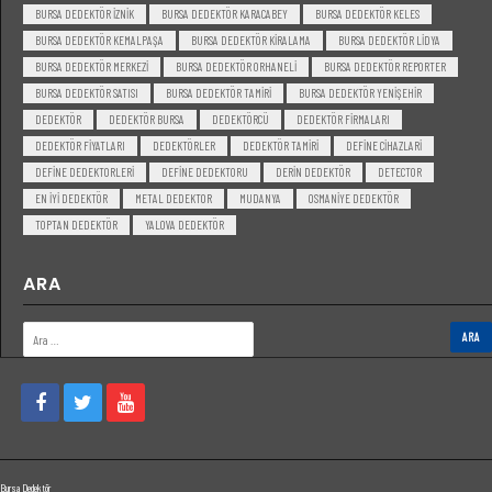
BURSA DEDEKTÖR IZNIK
BURSA DEDEKTÖR KARACABEY
BURSA DEDEKTÖR KELES
BURSA DEDEKTÖR KEMALPAŞA
BURSA DEDEKTÖR KIRALAMA
BURSA DEDEKTÖR LIDYA
BURSA DEDEKTÖR MERKEZI
BURSA DEDEKTÖR ORHANELI
BURSA DEDEKTÖR REPORTER
BURSA DEDEKTÖR SATISI
BURSA DEDEKTÖR TAMIRI
BURSA DEDEKTÖR YENIŞEHIR
DEDEKTÖR
DEDEKTÖR BURSA
DEDEKTÖRCÜ
DEDEKTÖR FIRMALARI
DEDEKTÖR FIYATLARI
DEDEKTÖRLER
DEDEKTÖR TAMIRI
DEFINE CIHAZLARI
DEFINE DEDEKTORLERI
DEFINE DEDEKTORU
DERIN DEDEKTÖR
DETECTOR
EN IYI DEDEKTÖR
METAL DEDEKTOR
MUDANYA
OSMANIYE DEDEKTÖR
TOPTAN DEDEKTÖR
YALOVA DEDEKTÖR
ARA
Bursa Dedektör