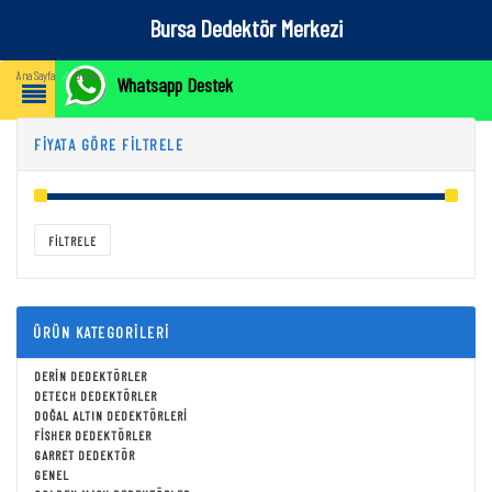
Bursa Dedektör Merkezi
Ürün
Ana Sayfa
⁄
Whatsapp Destek
FIYATA GÖRE FILTRELE
Fiyat:
TRY₺0
—
TRY₺438,000
FILTRELE
ÜRÜN KATEGORILERI
DERIN DEDEKTÖRLER
DETECH DEDEKTÖRLER
DOĞAL ALTIN DEDEKTÖRLERI
FISHER DEDEKTÖRLER
GARRET DEDEKTÖR
GENEL