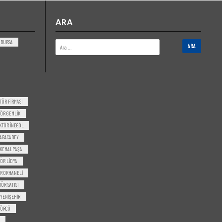
ARA
BURSA
TÖR FIRMASI
ÖR GEMLIK
KTÖR INEGÖL
ARACABEY
 KEMALPAŞA
ÖR LIDYA
R ORHANELI
ÖR SATISI
YENIŞEHIR
TÖRCÜ