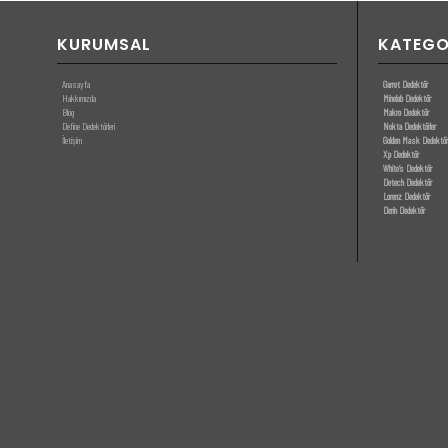
KURUMSAL
KATEGO
Anasayfa
Garret Dedektör
Hakkımızda
Minelab Dedektör
Blog
Makro Dedektör
Define Dedektörleri
Nokta Dedektörler
İletişim
Golden Mask Dedektör
Xp Dedektör
White’s Dedektör
Detech Dedektör
Lorenz Dedektör
Derin Dedektör