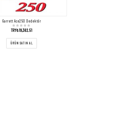
Garrett Ace250 Dedektör
TRY₺
19,362.51
ÜRÜN SATIN AL