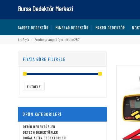
Bursa Dedektör Merkezi
GARRET DEDEKTÖR
MINELAB DEDEKTÖR
MAKRO DEDEKTÖR
NOK
Products tagged “garrett ace 250”
Ana Sayfa
⁄
GARRETT 
FIYATA GÖRE FILTRELE
Fiyat:
TRY₺0
—
TRY₺437,680
FILTRELE
ÜRÜN KATEGORILERI
DERIN DEDEKTÖRLER
DETECH DEDEKTÖRLER
DOĞAL ALTIN DEDEKTÖRLERI