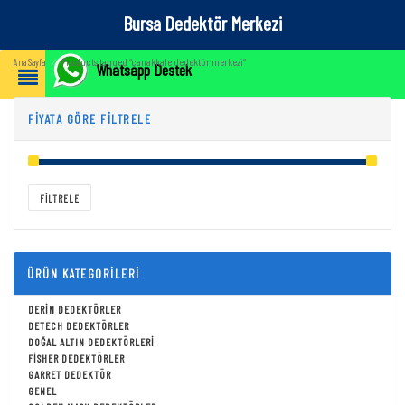
Bursa Dedektör Merkezi
Products tagged “çanakkale dedektör merkezi”
Ana Sayfa
⁄
Whatsapp Destek
FIYATA GÖRE FILTRELE
Fiyat:
TRY₺0
—
TRY₺437,680
FILTRELE
ÜRÜN KATEGORILERI
DERIN DEDEKTÖRLER
DETECH DEDEKTÖRLER
DOĞAL ALTIN DEDEKTÖRLERI
FISHER DEDEKTÖRLER
GARRET DEDEKTÖR
GENEL