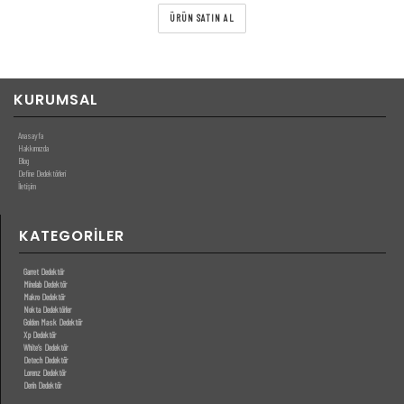
ÜRÜN SATIN AL
KURUMSAL
Anasayfa
Hakkımızda
Blog
Define Dedektörleri
İletişim
KATEGORILER
Garret Dedektör
Minelab Dedektör
Makro Dedektör
Nokta Dedektörler
Golden Mask Dedektör
Xp Dedektör
White’s Dedektör
Detech Dedektör
Lorenz Dedektör
Derin Dedektör