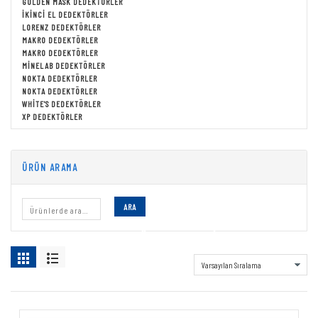
GOLDEN MASK DEDEKTÖRLER
İKINCI EL DEDEKTÖRLER
LORENZ DEDEKTÖRLER
MAKRO DEDEKTÖRLER
MAKRO DEDEKTÖRLER
MINELAB DEDEKTÖRLER
NOKTA DEDEKTÖRLER
NOKTA DEDEKTÖRLER
WHITE'S DEDEKTÖRLER
XP DEDEKTÖRLER
ÜRÜN ARAMA
ARA
ÇANAKKALE DEDEKTÖR MERKEZI
Tek bir sonuç gösteriliyor