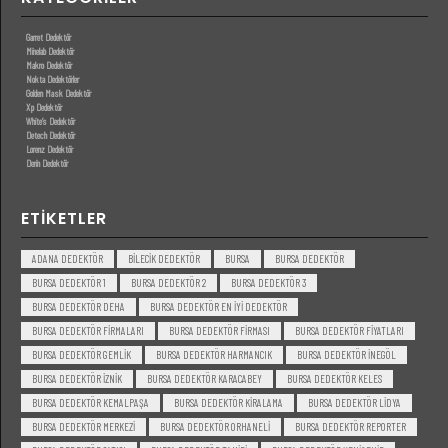
Garret Dedektör
Minelab Dedektör
Makro Dedektör
Nokta Dedektörler
Golden Mask Dedektör
Xp Dedektör
White’s Dedektör
Detech Dedektör
Lorenz Dedektör
Derin Dedektör
ETIKETLER
ADANA DEDEKTÖR
BILECIK DEDEKTÖR
BURSA
BURSA DEDEKTÖR
BURSA DEDEKTÖR 1
BURSA DEDEKTÖR 2
BURSA DEDEKTÖR 3
BURSA DEDEKTÖR DEHA
BURSA DEDEKTÖR EN IYI DEDEKTÖR
BURSA DEDEKTÖR FIRMALARI
BURSA DEDEKTÖR FIRMASI
BURSA DEDEKTÖR FIYATLARI
BURSA DEDEKTÖR GEMLIK
BURSA DEDEKTÖR HARMANCIK
BURSA DEDEKTÖR INEGÖL
BURSA DEDEKTÖR IZNIK
BURSA DEDEKTÖR KARACABEY
BURSA DEDEKTÖR KELES
BURSA DEDEKTÖR KEMALPAŞA
BURSA DEDEKTÖR KIRALAMA
BURSA DEDEKTÖR LIDYA
BURSA DEDEKTÖR MERKEZI
BURSA DEDEKTÖR ORHANELI
BURSA DEDEKTÖR REPORTER