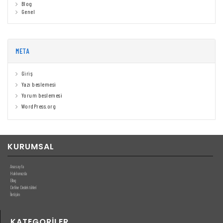
Blog
Genel
META
Giriş
Yazı beslemesi
Yorum beslemesi
WordPress.org
KURUMSAL
Anasayfa
Hakkımızda
Blog
Define Dedektörleri
İletişim
KATEGORILER