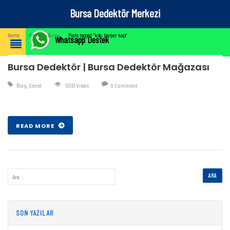
Bursa Dedektör Merkezi
Home
⁄
Dedektör Bursa
⁄
Posts tagged “kollu bariyer kapı”
Whatsapp Destek
Bursa Dedektör | Bursa Dedektör Mağazası
Blog
,
Genel
5081 Views
0 Comment
Şub 07 , 2017
READ MORE
SON YAZILAR