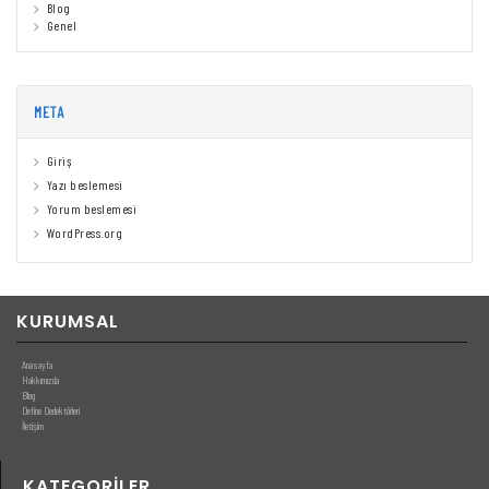
Blog
Genel
META
Giriş
Yazı beslemesi
Yorum beslemesi
WordPress.org
KURUMSAL
Anasayfa
Hakkımızda
Blog
Define Dedektörleri
İletişim
KATEGORILER