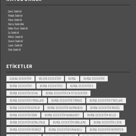
Garret Dedektör
Minelab Dedektör
Makro Dedektör
Nokta Dedektörler
Golden Mask Dedektör
Xp Dedektör
White’s Dedektör
Detech Dedektör
Lorenz Dedektör
Derin Dedektör
ETIKETLER
ADANA DEDEKTÖR
BILECIK DEDEKTÖR
BURSA
BURSA DEDEKTÖR
BURSA DEDEKTÖR 1
BURSA DEDEKTÖR 2
BURSA DEDEKTÖR 3
BURSA DEDEKTÖR DEHA
BURSA DEDEKTÖR EN IYI DEDEKTÖR
BURSA DEDEKTÖR FIRMALARI
BURSA DEDEKTÖR FIRMASI
BURSA DEDEKTÖR FIYATLARI
BURSA DEDEKTÖR GEMLIK
BURSA DEDEKTÖR HARMANCIK
BURSA DEDEKTÖR INEGÖL
BURSA DEDEKTÖR IZNIK
BURSA DEDEKTÖR KARACABEY
BURSA DEDEKTÖR KELES
BURSA DEDEKTÖR KEMALPAŞA
BURSA DEDEKTÖR KIRALAMA
BURSA DEDEKTÖR LIDYA
BURSA DEDEKTÖR MERKEZI
BURSA DEDEKTÖR ORHANELI
BURSA DEDEKTÖR REPORTER