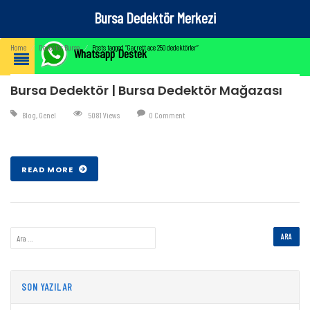
Bursa Dedektör Merkezi
Home
⁄
Dedektör Bursa
⁄
Posts tagged “Garrett ace 250 dedektörler”
Whatsapp Destek
Bursa Dedektör | Bursa Dedektör Mağazası
Blog
,
Genel
5081 Views
0 Comment
Şub 07 , 2017
READ MORE
SON YAZILAR