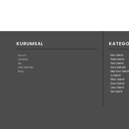
KURUMSAL
KATEGO
Anasayfa
Garret Dedektör
Hakkımızda
Minelab Dedektör
Blog
Makro Dedektör
Define Dedektörleri
Nokta Dedektörler
İletişim
Golden Mask Dedektör
Xp Dedektör
White’s Dedektör
Detech Dedektör
Lorenz Dedektör
Derin Dedektör