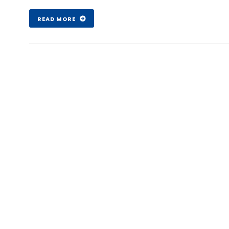
Şub 07 , 2017
READ MORE