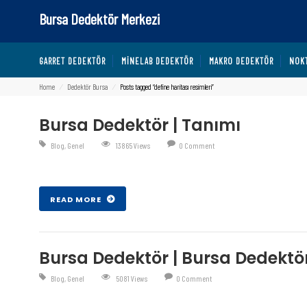
Bursa Dedektör Merkezi
GARRET DEDEKTÖR
MINELAB DEDEKTÖR
MAKRO DEDEKTÖR
NOK
Home
⁄
Dedektör Bursa
⁄
Posts tagged “define haritası resimleri”
Bursa Dedektör | Tanımı
Blog
,
Genel
13865 Views
0 Comment
Şub 27 , 2017
READ MORE
Bursa Dedektör | Bursa Dedekt
Blog
,
Genel
5081 Views
0 Comment