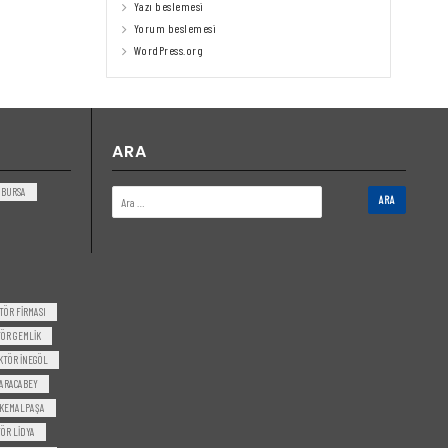
Yazı beslemesi
Yorum beslemesi
WordPress.org
ARA
BURSA
TÖR FIRMASI
ÖR GEMLIK
KTÖR INEGÖL
ARACABEY
 KEMALPAŞA
ÖR LIDYA