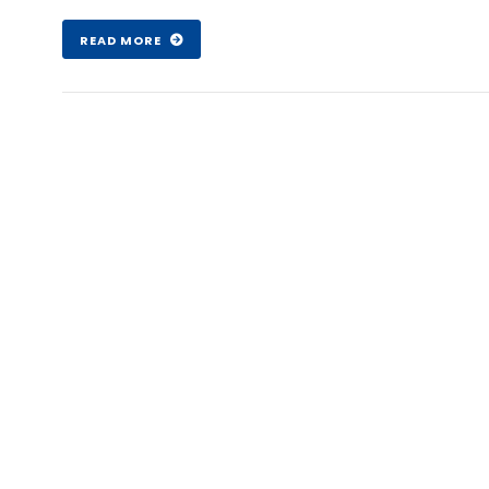
Şub 07 , 2017
READ MORE