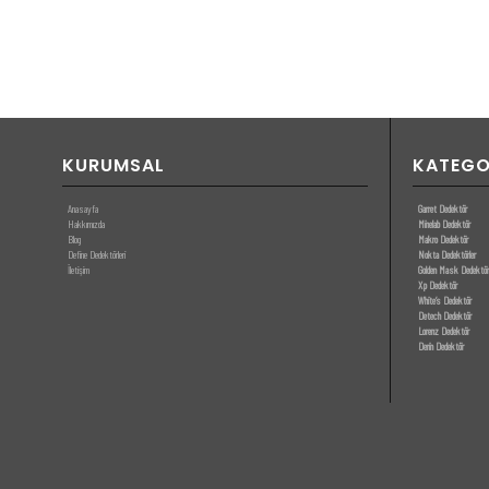
KURUMSAL
KATEGO
Anasayfa
Garret Dedektör
Hakkımızda
Minelab Dedektör
Blog
Makro Dedektör
Define Dedektörleri
Nokta Dedektörler
İletişim
Golden Mask Dedektör
Xp Dedektör
White’s Dedektör
Detech Dedektör
Lorenz Dedektör
Derin Dedektör