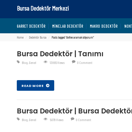
Bursa Dedektör Merkezi
GARRET DEDEKTÖR
MINELAB DEDEKTÖR
MAKRO DEDEKTÖR
NOK
Home
⁄
Dedektör Bursa
⁄
Posts tagged “define aramak istiyorum”
Bursa Dedektör | Tanımı
Blog
,
Genel
13865 Views
0 Comment
Şub 27 , 2017
READ MORE
Bursa Dedektör | Bursa Dedekt
Blog
,
Genel
5079 Views
0 Comment