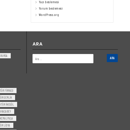
Yazı beslemesi
Yorum beslemesi
WordPress.org
ARA
BURSA
TÖR FIRMASI
ÖR GEMLIK
KTÖR INEGÖL
ARACABEY
 KEMALPAŞA
ÖR LIDYA