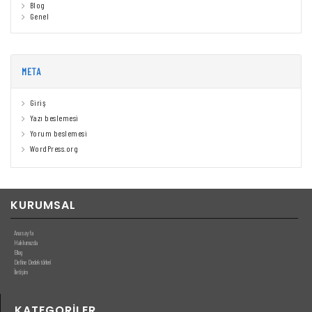
Blog
Genel
META
Giriş
Yazı beslemesi
Yorum beslemesi
WordPress.org
KURUMSAL
Anasayfa
Hakkımızda
Blog
Define Dedektörleri
İletişim
KATEGORILER