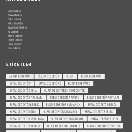
Garret Dedektör
Minelab Dedektör
Makro Dedektör
Nokta Dedektörler
Golden Mask Dedektör
Xp Dedektör
White’s Dedektör
Detech Dedektör
Lorenz Dedektör
Derin Dedektör
ETIKETLER
ADANA DEDEKTÖR
BILECIK DEDEKTÖR
BURSA
BURSA DEDEKTÖR
BURSA DEDEKTÖR 1
BURSA DEDEKTÖR 2
BURSA DEDEKTÖR 3
BURSA DEDEKTÖR DEHA
BURSA DEDEKTÖR EN IYI DEDEKTÖR
BURSA DEDEKTÖR FIRMALARI
BURSA DEDEKTÖR FIRMASI
BURSA DEDEKTÖR FIYATLARI
BURSA DEDEKTÖR GEMLIK
BURSA DEDEKTÖR HARMANCIK
BURSA DEDEKTÖR INEGÖL
BURSA DEDEKTÖR IZNIK
BURSA DEDEKTÖR KARACABEY
BURSA DEDEKTÖR KELES
BURSA DEDEKTÖR KEMALPAŞA
BURSA DEDEKTÖR KIRALAMA
BURSA DEDEKTÖR LIDYA
BURSA DEDEKTÖR MERKEZI
BURSA DEDEKTÖR ORHANELI
BURSA DEDEKTÖR REPORTER