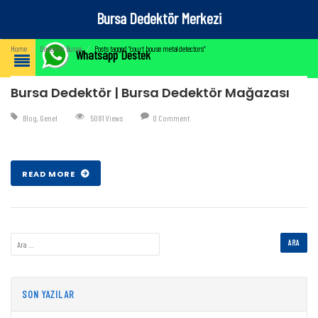
Bursa Dedektör Merkezi
Home
⁄
Dedektör Bursa
⁄
Posts tagged “court house metal detectors”
Whatsapp Destek
Bursa Dedektör | Bursa Dedektör Mağazası
Blog
,
Genel
5081 Views
0 Comment
Şub 07 , 2017
READ MORE
SON YAZILAR