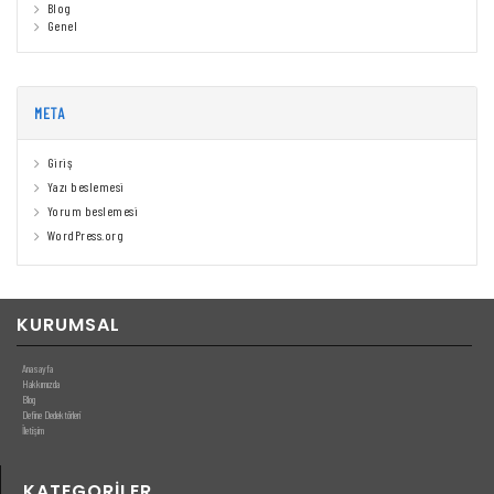
Blog
Genel
META
Giriş
Yazı beslemesi
Yorum beslemesi
WordPress.org
KURUMSAL
Anasayfa
Hakkımızda
Blog
Define Dedektörleri
İletişim
KATEGORILER