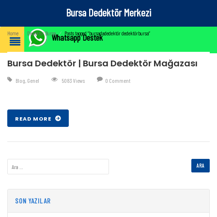
Bursa Dedektör Merkezi
Home
⁄
Dedektör Bursa
⁄
Posts tagged “bursadadedektör dedektörbursa”
Whatsapp Destek
Bursa Dedektör | Bursa Dedektör Mağazası
Blog
,
Genel
5083 Views
0 Comment
Şub 07 , 2017
READ MORE
SON YAZILAR