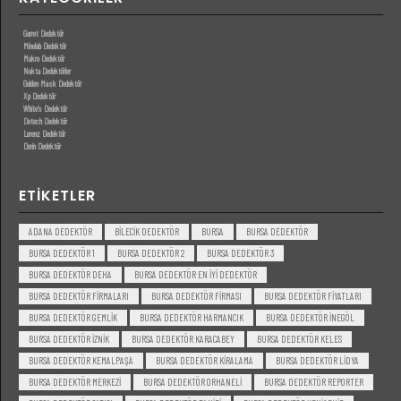
Garret Dedektör
Minelab Dedektör
Makro Dedektör
Nokta Dedektörler
Golden Mask Dedektör
Xp Dedektör
White’s Dedektör
Detech Dedektör
Lorenz Dedektör
Derin Dedektör
ETIKETLER
ADANA DEDEKTÖR
BILECIK DEDEKTÖR
BURSA
BURSA DEDEKTÖR
BURSA DEDEKTÖR 1
BURSA DEDEKTÖR 2
BURSA DEDEKTÖR 3
BURSA DEDEKTÖR DEHA
BURSA DEDEKTÖR EN IYI DEDEKTÖR
BURSA DEDEKTÖR FIRMALARI
BURSA DEDEKTÖR FIRMASI
BURSA DEDEKTÖR FIYATLARI
BURSA DEDEKTÖR GEMLIK
BURSA DEDEKTÖR HARMANCIK
BURSA DEDEKTÖR INEGÖL
BURSA DEDEKTÖR IZNIK
BURSA DEDEKTÖR KARACABEY
BURSA DEDEKTÖR KELES
BURSA DEDEKTÖR KEMALPAŞA
BURSA DEDEKTÖR KIRALAMA
BURSA DEDEKTÖR LIDYA
BURSA DEDEKTÖR MERKEZI
BURSA DEDEKTÖR ORHANELI
BURSA DEDEKTÖR REPORTER