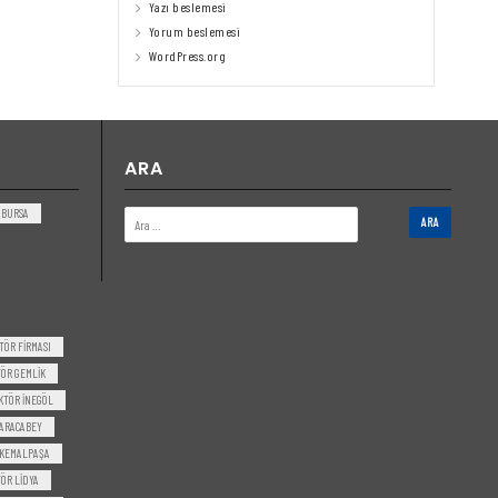
Yazı beslemesi
Yorum beslemesi
WordPress.org
ARA
BURSA
TÖR FIRMASI
ÖR GEMLIK
KTÖR INEGÖL
ARACABEY
 KEMALPAŞA
ÖR LIDYA