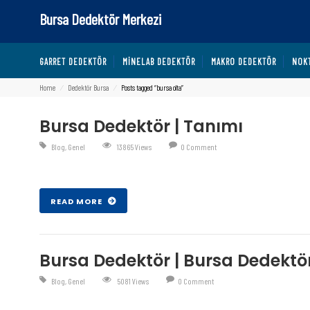
Bursa Dedektör Merkezi
GARRET DEDEKTÖR
MINELAB DEDEKTÖR
MAKRO DEDEKTÖR
NOK
Home
⁄
Dedektör Bursa
⁄
Posts tagged “bursa olta”
Bursa Dedektör | Tanımı
Blog
,
Genel
13865 Views
0 Comment
Şub 27 , 2017
READ MORE
Bursa Dedektör | Bursa Dedekt
Blog
,
Genel
5081 Views
0 Comment