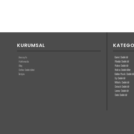
KURUMSAL
KATEGO
Anasayfa
Garret Dedektör
Hakkımızda
Minelab Dedektör
Blog
Makro Dedektör
Define Dedektörleri
Nokta Dedektörler
İletişim
Golden Mask Dedektör
Xp Dedektör
White’s Dedektör
Detech Dedektör
Lorenz Dedektör
Derin Dedektör