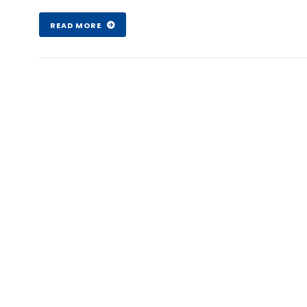
Şub 07 , 2017
READ MORE