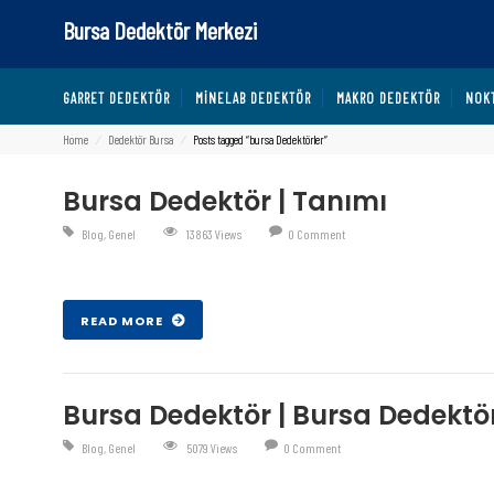
Bursa Dedektör Merkezi
GARRET DEDEKTÖR
MINELAB DEDEKTÖR
MAKRO DEDEKTÖR
NOK
Home
⁄
Dedektör Bursa
⁄
Posts tagged “bursa Dedektörler”
Bursa Dedektör | Tanımı
Blog
,
Genel
13863 Views
0 Comment
Şub 27 , 2017
READ MORE
Bursa Dedektör | Bursa Dedekt
Blog
,
Genel
5079 Views
0 Comment