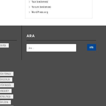
Yazı beslemesi
Yorum beslemesi
WordPress.org
ARA
BURSA
TÖR FIRMASI
ÖR GEMLIK
KTÖR INEGÖL
ARACABEY
 KEMALPAŞA
ÖR LIDYA