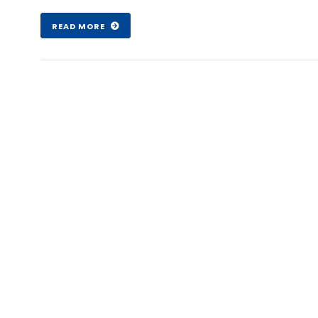
Şub 07 , 2017
READ MORE