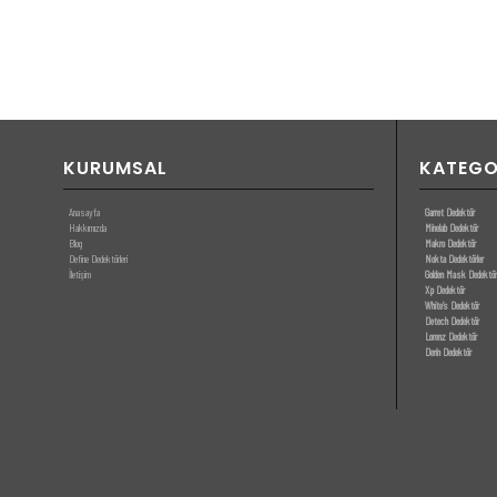
KURUMSAL
KATEGO
Anasayfa
Garret Dedektör
Hakkımızda
Minelab Dedektör
Blog
Makro Dedektör
Define Dedektörleri
Nokta Dedektörler
İletişim
Golden Mask Dedektör
Xp Dedektör
White’s Dedektör
Detech Dedektör
Lorenz Dedektör
Derin Dedektör