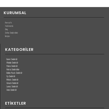
KURUMSAL
Anasayfa
Hakkımızda
Blog
Define Dedektörleri
İletişim
KATEGORILER
Garret Dedektör
Minelab Dedektör
Makro Dedektör
Nokta Dedektörler
Golden Mask Dedektör
Xp Dedektör
White’s Dedektör
Detech Dedektör
Lorenz Dedektör
Derin Dedektör
ETIKETLER