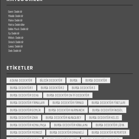
Garret Dedektör
Minelab Dedektör
Makro Dedektör
Nokta Dedektörler
Golden Mask Dedektör
Xp Dedektör
White’s Dedektör
Detech Dedektör
Lorenz Dedektör
Derin Dedektör
ETIKETLER
ADANA DEDEKTÖR
BILECIK DEDEKTÖR
BURSA
BURSA DEDEKTÖR
BURSA DEDEKTÖR 1
BURSA DEDEKTÖR 2
BURSA DEDEKTÖR 3
BURSA DEDEKTÖR DEHA
BURSA DEDEKTÖR EN IYI DEDEKTÖR
BURSA DEDEKTÖR FIRMALARI
BURSA DEDEKTÖR FIRMASI
BURSA DEDEKTÖR FIYATLARI
BURSA DEDEKTÖR GEMLIK
BURSA DEDEKTÖR HARMANCIK
BURSA DEDEKTÖR INEGÖL
BURSA DEDEKTÖR IZNIK
BURSA DEDEKTÖR KARACABEY
BURSA DEDEKTÖR KELES
BURSA DEDEKTÖR KEMALPAŞA
BURSA DEDEKTÖR KIRALAMA
BURSA DEDEKTÖR LIDYA
BURSA DEDEKTÖR MERKEZI
BURSA DEDEKTÖR ORHANELI
BURSA DEDEKTÖR REPORTER