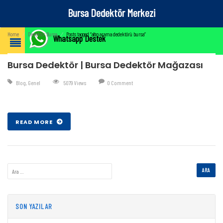
Bursa Dedektör Merkezi
Home
⁄
Dedektör Bursa
⁄
Posts tagged “altın arama dedektörü bursa”
Whatsapp Destek
Bursa Dedektör | Bursa Dedektör Mağazası
Blog
,
Genel
5079 Views
0 Comment
Şub 07 , 2017
READ MORE
SON YAZILAR