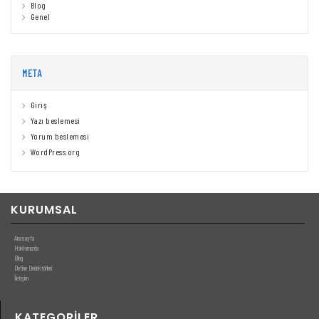
Blog
Genel
META
Giriş
Yazı beslemesi
Yorum beslemesi
WordPress.org
KURUMSAL
Anasayfa
Hakkımızda
Blog
Define Dedektörleri
İletişim
KATEGORILER