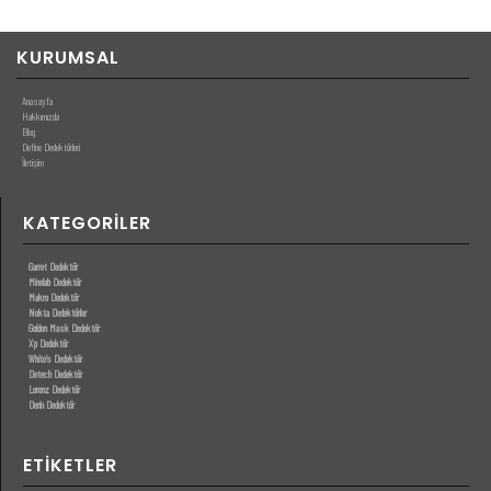
KURUMSAL
Anasayfa
Hakkımızda
Blog
Define Dedektörleri
İletişim
KATEGORILER
Garret Dedektör
Minelab Dedektör
Makro Dedektör
Nokta Dedektörler
Golden Mask Dedektör
Xp Dedektör
White’s Dedektör
Detech Dedektör
Lorenz Dedektör
Derin Dedektör
ETIKETLER