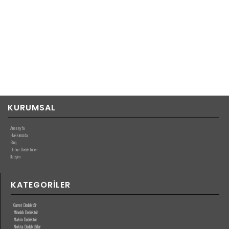
Ses frekans tepkisi, Demir düzeyi, çoklu ses, notch, ayrım v.b.
Birçok gelişmiş fonksiyonlar (uzman)
Toprak balansı: tracking, pumping, manuel, plaj…
Hareketlilik ve harektsizlik
Genişletilmiş ayrım aralığı, demir için daha da büyük bir hassasiyet…
Makinanın içerisinde önceden yapılandırılmış fabrika programları (9 açma ve
çalıştırma programı) artı kişisel programlar belleği.
KURUMSAL
Anasayfa
Hakkımızda
Blog
Define Dedektörleri
İletişim
KATEGORILER
Garret Dedektör
Minelab Dedektör
Makro Dedektör
Nokta Dedektörler