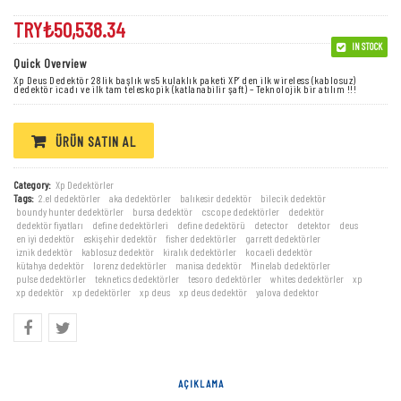
TRY₺
50,538.34
IN STOCK
Quick Overview
Xp Deus Dedektör 28lik başlık ws5 kulaklık paketi XP’ den ilk wireless (kablosuz)
dedektör icadı ve ilk tam teleskopik (katlanabilir şaft) – Teknolojik bir atılım !!!
ÜRÜN SATIN AL
Category:
Xp Dedektörler
Tags:
2.el dedektörler
,
aka dedektörler
,
balıkesir dedektör
,
bilecik dedektör
,
boundy hunter dedektörler
,
bursa dedektör
,
cscope dedektörler
,
dedektör
,
dedektör fiyatları
,
define dedektörleri
,
define dedektörü
,
detector
,
detektor
,
deus
,
en iyi dedektör
,
eskişehir dedektör
,
fisher dedektörler
,
garrett dedektörler
,
iznik dedektör
,
kablosuz dedektör
,
kiralık dedektörler
,
kocaeli dedektör
,
kütahya dedektör
,
lorenz dedektörler
,
manisa dedektör
,
Minelab dedektörler
,
pulse dedektörler
,
teknetics dedektörler
,
tesoro dedektörler
,
whites dedektörler
,
xp
,
xp dedektör
,
xp dedektörler
,
xp deus
,
xp deus dedektör
,
yalova dedektor
AÇIKLAMA