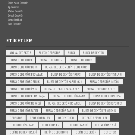
Golden Mask Dedektör
Xp Dedektör
White’s Dedektör
Detech Dedektör
Lorenz Dedektör
Derin Dedektör
ETIKETLER
ADANA DEDEKTÖR
BILECIK DEDEKTÖR
BURSA
BURSA DEDEKTÖR
BURSA DEDEKTÖR 1
BURSA DEDEKTÖR 2
BURSA DEDEKTÖR 3
BURSA DEDEKTÖR DEHA
BURSA DEDEKTÖR EN IYI DEDEKTÖR
BURSA DEDEKTÖR FIRMALARI
BURSA DEDEKTÖR FIRMASI
BURSA DEDEKTÖR FIYATLARI
BURSA DEDEKTÖR GEMLIK
BURSA DEDEKTÖR HARMANCIK
BURSA DEDEKTÖR INEGÖL
BURSA DEDEKTÖR IZNIK
BURSA DEDEKTÖR KARACABEY
BURSA DEDEKTÖR KELES
BURSA DEDEKTÖR KEMALPAŞA
BURSA DEDEKTÖR KIRALAMA
BURSA DEDEKTÖR LIDYA
BURSA DEDEKTÖR MERKEZI
BURSA DEDEKTÖR ORHANELI
BURSA DEDEKTÖR REPORTER
BURSA DEDEKTÖR SATISI
BURSA DEDEKTÖR TAMIRI
BURSA DEDEKTÖR YENIŞEHIR
DEDEKTÖR
DEDEKTÖR BURSA
DEDEKTÖRCÜ
DEDEKTÖR FIRMALARI
DEDEKTÖR FIYATLARI
DEDEKTÖRLER
DEDEKTÖR TAMIRI
DEFINE CIHAZLARI
DEFINE DEDEKTORLERI
DEFINE DEDEKTORU
DERIN DEDEKTÖR
DETECTOR